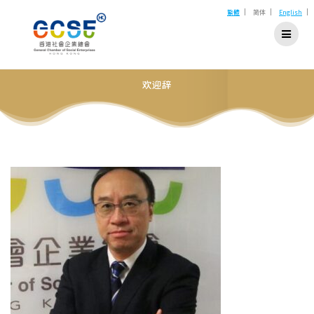
Skip
|
|
|
繁體
简体
English
to
content
欢迎辞