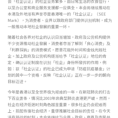
会「社企认证」的社企业务繁多，由日常生活的衣食住行，
以至办公室和商业服务支援都一应俱全。本会将继续推动在
本港及外地渐有声誉亦是香港唯一的「社企认证」（SEE
Mark），为消费者、业界以致政府部门提供识别机制，成为
一股推动本地社企發展的重要一环。
随着社会各界对社企的认识日渐增加，政府及公营机构提供
不少资源推动社企發展，消费者亦渐了解到「良心消费」及
「利群採购」的消费模式，愿意花额外时间和金钱光顾社
企。加上政府及公营机构逐渐给予「社企认证」地位的肯
定，确认认证制度在识别「社企」身份所發挥的作用，例
如：获「社企认证」的社企已成为申请「防疫抗疫基金」计
划的其中一个资格，反映「社企认证」正在一步一步的朝向
目标迈进。
今年是香港以至全世界极为艰难的一年，在新冠肺炎的打击
下百业萧条，情况比2003年非典型肺炎袭港更严峻。然而，
社企在经济低迷时刻角色越显重要，很多社企仍会迎难而
上，担起恢復社会经济，重啓推展社会目标的责任。在今天
满有挑战的时刻，本会将继续与业界、政府、商界及市民共