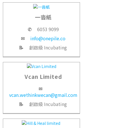
一沓紙
✆
6053 9099
✉
info@onepile.co
📝
創啟級 Incubating
Vcan Limited
✉
vcan.wethinkwecan@gmail.com
📝
創啟級 Incubating