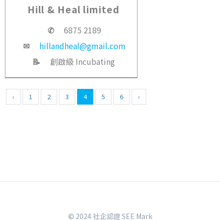
Hill & Heal limited
✆
6875 2189
✉
hillandheal@gmail.com
📝
創啟級 Incubating
‹
1
2
3
4
5
6
›
© 2024 社企認證 SEE Mark