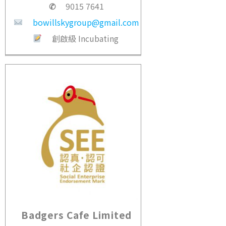
✆
9015 7641
bowillskygroup@gmail.com
創啟級 Incubating
Badgers Cafe Limited